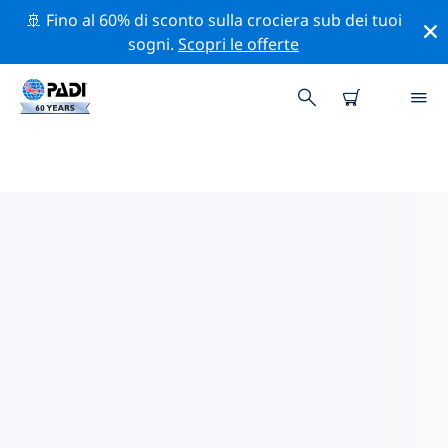
🚢 Fino al 60% di sconto sulla crociera sub dei tuoi
sogni.
Scopri le offerte
I MIGLIORI SITI D'IMMERSIONE
NEI DINTORNI DI CHARLESTON
Al momento è presente 1 sito d'immersione nei
dintorni di Charleston, di cui 1 è Lago immersione.
Esplora il sito d'immersione nei dintorni di Charleston
con l'aiuto dei filtri sopra o della mappa interattiva.
Controlla anche la pagina con i dettagli di ogni sito
d'immersione e vota se conosci il sito.