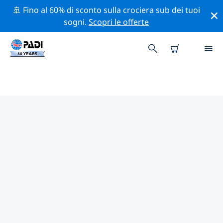
🚢 Fino al 60% di sconto sulla crociera sub dei tuoi
sogni.
Scopri le offerte
I MIGLIORI SITI D'IMMERSIONE
NEI DINTORNI DI LA MANGA E
CABO PALOS
Al momento sono presenti 15 siti d'immersione La
Manga e Cabo Palos, di cui 7 sono Reef immersioni, 6
sono Parete immersioni e 4 sono Relitto immersioni.
Esplora il sito d'immersione nei dintorni di La Manga e
Cabo Palos con l'aiuto dei filtri sopra o della mappa
interattiva. Controlla anche la pagina con i dettagli di
ogni sito d'immersione e vota se conosci il sito.