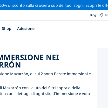
 60% di sconto sulla crociera sub dei tuoi sogni.
Scopri le off
Blog
Tr
Shop
Adesione
'IMMERSIONE NEI
ARRÓN
sione Mazarrón, di cui 2 sono Parete immersioni e
i Mazarrón con l'aiuto dei filtri sopra o della
ina con i dettagli di ogni sito d'immersione e vota