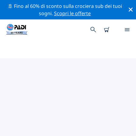
🚢 Fino al 60% di sconto sulla crociera sub dei tuoi
sogni.
Scopri le offerte
I MIGLIORI SITI D'IMMERSIONE
NEI DINTORNI DI SOMERSET
Al momento è presente 1 sito d'immersione nei
dintorni di Somerset, di cui 1 è Reef immersione.
Esplora il sito d'immersione nei dintorni di Somerset
con l'aiuto dei filtri sopra o della mappa interattiva.
Controlla anche la pagina con i dettagli di ogni sito
d'immersione e vota se conosci il sito.