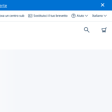
erte
ova un centro sub
Sostituisci il tuo brevetto
Aiuto
Italiano