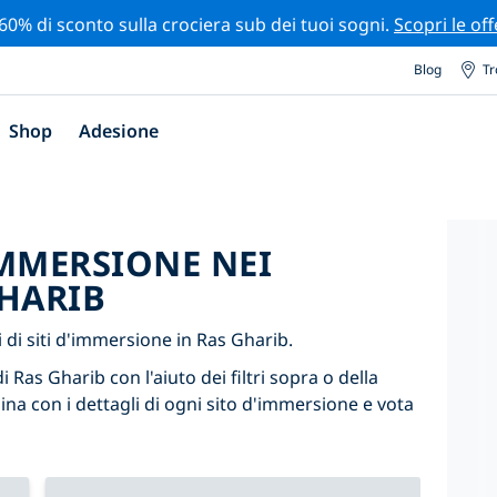
 60% di sconto sulla crociera sub dei tuoi sogni.
Scopri le off
Blog
Tr
Shop
Adesione
'IMMERSIONE NEI
GHARIB
di siti d'immersione in Ras Gharib.
i Ras Gharib con l'aiuto dei filtri sopra o della
ina con i dettagli di ogni sito d'immersione e vota