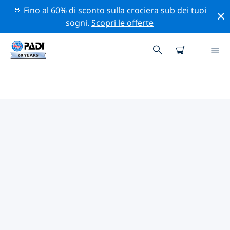
🚢 Fino al 60% di sconto sulla crociera sub dei tuoi
sogni.
Scopri le offerte
I MIGLIORI SITI D'IMMERSIONE
NEI DINTORNI DI OLANDA
Al momento sono presenti 47 siti d'immersione
Olanda, di cui 34 sono Lago immersioni, 13 sono
Fondo sabbioso immersioni e 13 sono Relitto
immersioni.
Esplora il sito d'immersione nei dintorni di Olanda con
l'aiuto dei filtri sopra o della mappa interattiva.
Controlla anche la pagina con i dettagli di ogni sito
d'immersione e vota se conosci il sito.