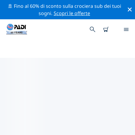
🚢 Fino al 60% di sconto sulla crociera sub dei tuoi
sogni.
Scopri le offerte
I MIGLIORI SITI D'IMMERSIONE
NEI DINTORNI DI TUTUKAKA
Al momento sono presenti 10 siti d'immersione
Tutukaka, di cui 8 sono Parete immersioni, 6 sono Reef
immersioni e 5 sono Grotta immersioni.
Esplora il sito d'immersione nei dintorni di Tutukaka
con l'aiuto dei filtri sopra o della mappa interattiva.
Controlla anche la pagina con i dettagli di ogni sito
d'immersione e vota se conosci il sito.