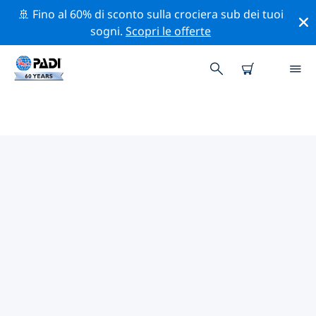
🚢 Fino al 60% di sconto sulla crociera sub dei tuoi
sogni.
Scopri le offerte
I MIGLIORI SITI D'IMMERSIONE
NEI DINTORNI DI SAN JOSÉ DEL
CABO
Al momento non sono presenti inserzioni di siti
d'immersione San José del Cabo.
Esplora il sito d'immersione nei dintorni di San José del
Cabo con l'aiuto dei filtri sopra o della mappa
interattiva. Controlla anche la pagina con i dettagli di
ogni sito d'immersione e vota se conosci il sito.