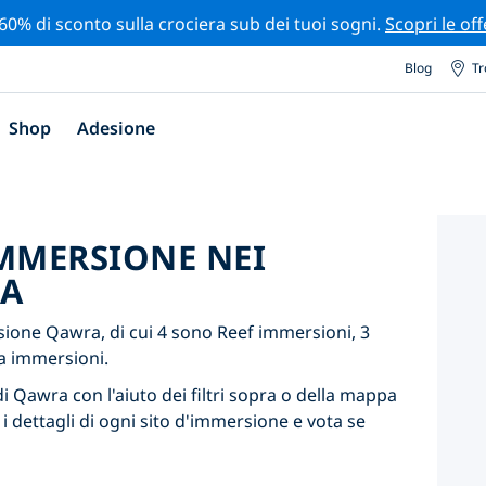
 60% di sconto sulla crociera sub dei tuoi sogni.
Scopri le off
Blog
Tr
Shop
Adesione
'IMMERSIONE NEI
RA
ione Qawra, di cui 4 sono Reef immersioni, 3
a immersioni.
di Qawra con l'aiuto dei filtri sopra o della mappa
 i dettagli di ogni sito d'immersione e vota se