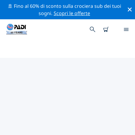
🚢 Fino al 60% di sconto sulla crociera sub dei tuoi
sogni.
Scopri le offerte
I MIGLIORI SITI D'IMMERSIONE
NEI DINTORNI DI VERONA
Al momento non sono presenti inserzioni di siti
d'immersione Verona.
Esplora il sito d'immersione nei dintorni di Verona con
l'aiuto dei filtri sopra o della mappa interattiva.
Controlla anche la pagina con i dettagli di ogni sito
d'immersione e vota se conosci il sito.