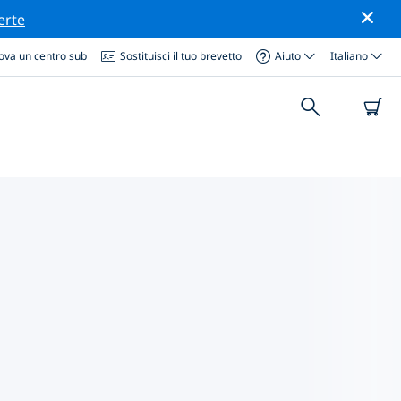
erte
ova un centro sub
Sostituisci il tuo brevetto
Aiuto
Italiano