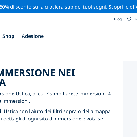
 60% di sconto sulla crociera sub dei tuoi sogni.
Scopri le off
Blog
Tr
Shop
Adesione
'IMMERSIONE NEI
A
sione Ustica, di cui 7 sono Parete immersioni, 4
a immersioni.
i Ustica con l'aiuto dei filtri sopra o della mappa
 i dettagli di ogni sito d'immersione e vota se