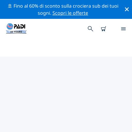
🚢 Fino al 60% di sconto sulla crociera sub dei tuoi
sogni.
Scopri le offerte
I MIGLIORI SITI D'IMMERSIONE
NEI DINTORNI DI SIRACUSA
Al momento non sono presenti inserzioni di siti
d'immersione Siracusa.
Esplora il sito d'immersione nei dintorni di Siracusa
con l'aiuto dei filtri sopra o della mappa interattiva.
Controlla anche la pagina con i dettagli di ogni sito
d'immersione e vota se conosci il sito.