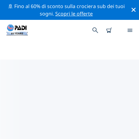
🚢 Fino al 60% di sconto sulla crociera sub dei tuoi
sogni.
Scopri le offerte
I MIGLIORI SITI D'IMMERSIONE
NEI DINTORNI DI NARDÒ
Al momento è presente 1 sito d'immersione nei
dintorni di Nardò, di cui 1 è Grotta immersione e 1 è
Parete immersione.
Esplora il sito d'immersione nei dintorni di Nardò con
l'aiuto dei filtri sopra o della mappa interattiva.
Controlla anche la pagina con i dettagli di ogni sito
d'immersione e vota se conosci il sito.