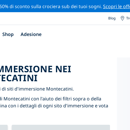
 60% di sconto sulla crociera sub dei tuoi sogni.
Scopri le off
Blog
Tr
Shop
Adesione
'IMMERSIONE NEI
ECATINI
di siti d'immersione Montecatini.
i Montecatini con l'aiuto dei filtri sopra o della
ina con i dettagli di ogni sito d'immersione e vota