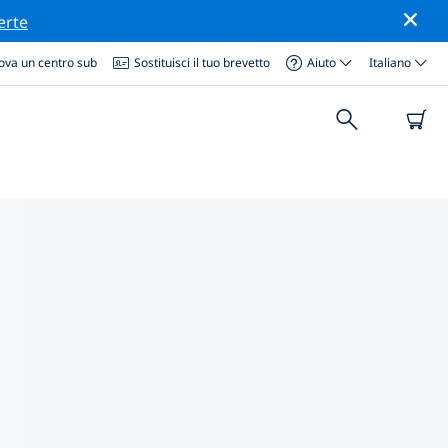
erte
ova un centro sub
Sostituisci il tuo brevetto
Aiuto
Italiano