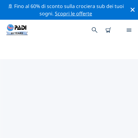
🚢 Fino al 60% di sconto sulla crociera sub dei tuoi
sogni.
Scopri le offerte
I MIGLIORI SITI D'IMMERSIONE
NEI DINTORNI DI ST. CROIX
Al momento sono presenti 28 siti d'immersione St.
Croix, di cui 28 sono Reef immersioni, 10 sono Parete
immersioni e 3 sono Relitto immersioni.
Esplora il sito d'immersione nei dintorni di St. Croix
con l'aiuto dei filtri sopra o della mappa interattiva.
Controlla anche la pagina con i dettagli di ogni sito
d'immersione e vota se conosci il sito.