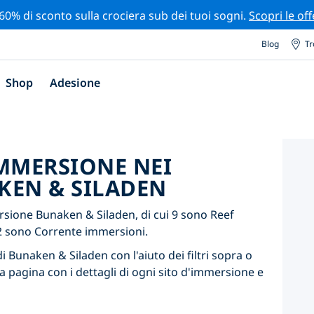
 60% di sconto sulla crociera sub dei tuoi sogni.
Scopri le off
Blog
Tr
Shop
Adesione
'IMMERSIONE NEI
KEN & SILADEN
sione Bunaken & Siladen, di cui 9 sono Reef
2 sono Corrente immersioni.
i Bunaken & Siladen con l'aiuto dei filtri sopra o
a pagina con i dettagli di ogni sito d'immersione e