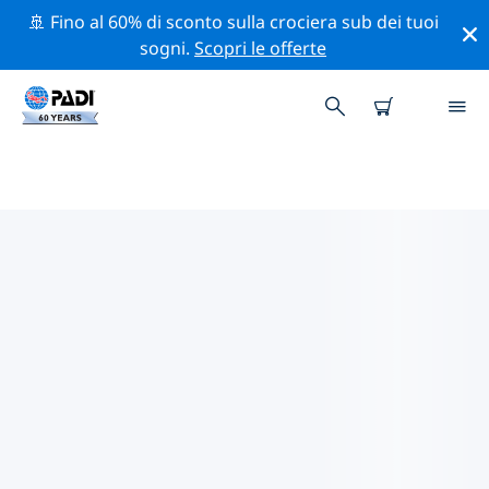
🚢 Fino al 60% di sconto sulla crociera sub dei tuoi
sogni.
Scopri le offerte
I MIGLIORI SITI D'IMMERSIONE
NEI DINTORNI DI GUIZHOU
Al momento non sono presenti inserzioni di siti
d'immersione Guizhou.
Esplora il sito d'immersione nei dintorni di Guizhou
con l'aiuto dei filtri sopra o della mappa interattiva.
Controlla anche la pagina con i dettagli di ogni sito
d'immersione e vota se conosci il sito.