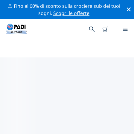
🚢 Fino al 60% di sconto sulla crociera sub dei tuoi
sogni.
Scopri le offerte
I MIGLIORI SITI D'IMMERSIONE
NEI DINTORNI DI ZAKYNTHOS
Al momento sono presenti 25 siti d'immersione
Zakynthos, di cui 20 sono Reef immersioni, 17 sono
Parete immersioni e 8 sono Fondo sabbioso
immersioni.
Esplora il sito d'immersione nei dintorni di Zakynthos
con l'aiuto dei filtri sopra o della mappa interattiva.
Controlla anche la pagina con i dettagli di ogni sito
d'immersione e vota se conosci il sito.