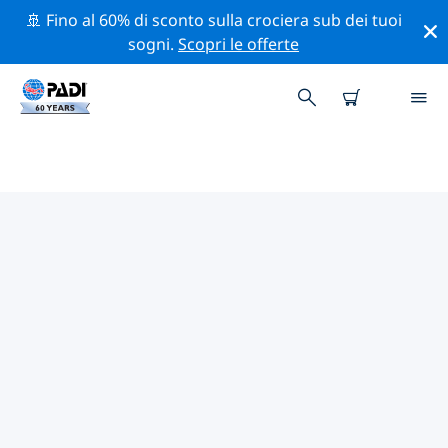
🚢 Fino al 60% di sconto sulla crociera sub dei tuoi
sogni.
Scopri le offerte
I MIGLIORI SITI D'IMMERSIONE
NEI DINTORNI DI SAMO
Al momento non sono presenti inserzioni di siti
d'immersione Samo.
Esplora il sito d'immersione nei dintorni di Samo con
l'aiuto dei filtri sopra o della mappa interattiva.
Controlla anche la pagina con i dettagli di ogni sito
d'immersione e vota se conosci il sito.