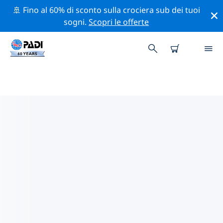
🚢 Fino al 60% di sconto sulla crociera sub dei tuoi
sogni.
Scopri le offerte
I MIGLIORI SITI D'IMMERSIONE
NEI DINTORNI DI WIESBADEN
Al momento non sono presenti inserzioni di siti
d'immersione in Wiesbaden.
Esplora il sito d'immersione nei dintorni di Wiesbaden
con l'aiuto dei filtri sopra o della mappa interattiva.
Controlla anche la pagina con i dettagli di ogni sito
d'immersione e vota se conosci il sito.