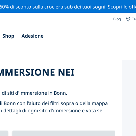
 60% di sconto sulla crociera sub dei tuoi sogni.
Scopri le off
Blog
Tr
Shop
Adesione
'IMMERSIONE NEI
N
di siti d'immersione in Bonn.
i Bonn con l'aiuto dei filtri sopra o della mappa
 i dettagli di ogni sito d'immersione e vota se