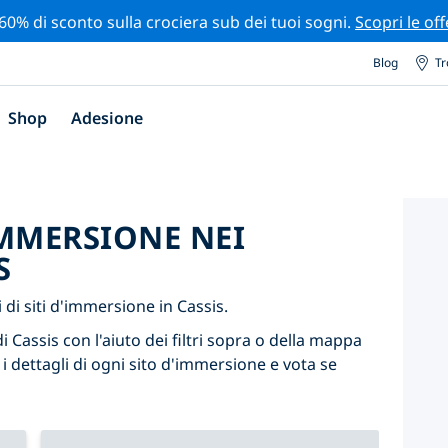
 60% di sconto sulla crociera sub dei tuoi sogni.
Scopri le off
Blog
Tr
Shop
Adesione
'IMMERSIONE NEI
S
i siti d'immersione in Cassis.
i Cassis con l'aiuto dei filtri sopra o della mappa
 i dettagli di ogni sito d'immersione e vota se