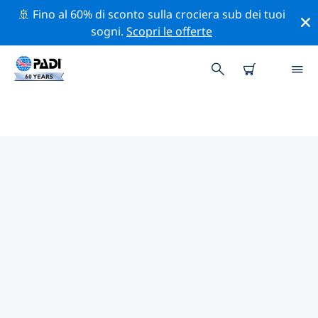
🚢 Fino al 60% di sconto sulla crociera sub dei tuoi
sogni.
Scopri le offerte
I MIGLIORI SITI D'IMMERSIONE
NEI DINTORNI DI TAMPERE
Al momento è presente 1 sito d'immersione nei
dintorni di Tampere, di cui 1 è Lago immersione.
Esplora il sito d'immersione nei dintorni di Tampere
con l'aiuto dei filtri sopra o della mappa interattiva.
Controlla anche la pagina con i dettagli di ogni sito
d'immersione e vota se conosci il sito.