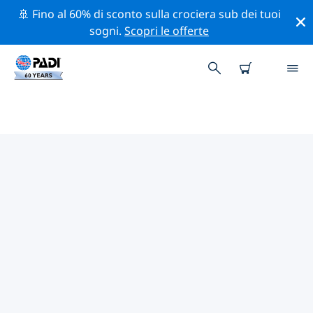
🚢 Fino al 60% di sconto sulla crociera sub dei tuoi
sogni.
Scopri le offerte
I MIGLIORI SITI D'IMMERSIONE
NEI DINTORNI DI ISOLA DI
MALAPASCUA
Al momento sono presenti 17 siti d'immersione Isola
di Malapascua, di cui 15 sono Reef immersioni, 14
sono Oceano immersioni e 3 sono Muck immersioni.
Esplora il sito d'immersione nei dintorni di Isola di
Malapascua con l'aiuto dei filtri sopra o della mappa
interattiva. Controlla anche la pagina con i dettagli di
ogni sito d'immersione e vota se conosci il sito.