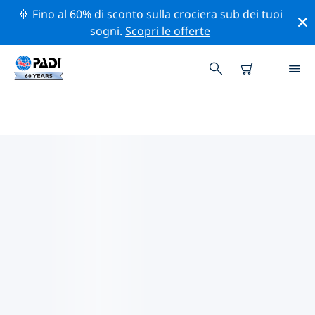
🚢 Fino al 60% di sconto sulla crociera sub dei tuoi
sogni.
Scopri le offerte
I MIGLIORI SITI D'IMMERSIONE
NEI DINTORNI DI ESWATINI
Al momento non sono presenti inserzioni di siti
d'immersione in Eswatini.
Esplora il sito d'immersione nei dintorni di Eswatini
con l'aiuto dei filtri sopra o della mappa interattiva.
Controlla anche la pagina con i dettagli di ogni sito
d'immersione e vota se conosci il sito.