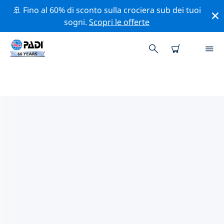
🚢 Fino al 60% di sconto sulla crociera sub dei tuoi
sogni.
Scopri le offerte
I MIGLIORI SITI D'IMMERSIONE
NEI DINTORNI DI ERITREA
Al momento non sono presenti inserzioni di siti
d'immersione in Eritrea.
Esplora il sito d'immersione nei dintorni di Eritrea con
l'aiuto dei filtri sopra o della mappa interattiva.
Controlla anche la pagina con i dettagli di ogni sito
d'immersione e vota se conosci il sito.