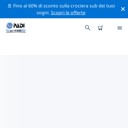
🚢 Fino al 60% di sconto sulla crociera sub dei tuoi
sogni.
Scopri le offerte
I MIGLIORI SITI D'IMMERSIONE
NEI DINTORNI DI SAHL
HASHEESH & MAKADI BAY
Al momento sono presenti 3 siti d'immersione Sahl
Hasheesh & Makadi Bay, di cui 3 sono Reef immersioni,
3 sono Spiaggia immersioni e 2 sono Corrente
immersioni.
Esplora il sito d'immersione nei dintorni di Sahl
Hasheesh & Makadi Bay con l'aiuto dei filtri sopra o
della mappa interattiva. Controlla anche la pagina con i