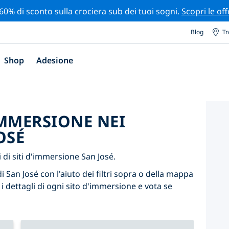
 60% di sconto sulla crociera sub dei tuoi sogni.
Scopri le off
Blog
Tr
Shop
Adesione
'IMMERSIONE NEI
OSÉ
di siti d'immersione San José.
i San José con l'aiuto dei filtri sopra o della mappa
 i dettagli di ogni sito d'immersione e vota se