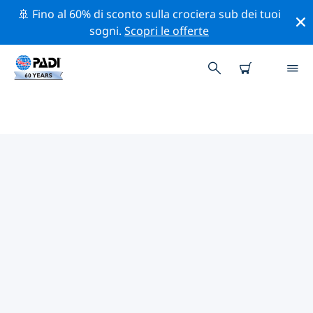
🚢 Fino al 60% di sconto sulla crociera sub dei tuoi
sogni.
Scopri le offerte
I MIGLIORI SITI D'IMMERSIONE
NEI DINTORNI DI PLAYA
ARENILLA
Al momento non sono presenti inserzioni di siti
d'immersione Playa Arenilla.
Esplora il sito d'immersione nei dintorni di Playa
Arenilla con l'aiuto dei filtri sopra o della mappa
interattiva. Controlla anche la pagina con i dettagli di
ogni sito d'immersione e vota se conosci il sito.