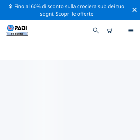
🚢 Fino al 60% di sconto sulla crociera sub dei tuoi
sogni.
Scopri le offerte
I MIGLIORI SITI D'IMMERSIONE
NEI DINTORNI DI CARTAGENA
Al momento sono presenti 9 siti d'immersione
Cartagena, di cui 9 sono Reef immersioni, 2 sono
Fondo sabbioso immersioni e 2 sono Parete
immersioni.
Esplora il sito d'immersione nei dintorni di Cartagena
con l'aiuto dei filtri sopra o della mappa interattiva.
Controlla anche la pagina con i dettagli di ogni sito
d'immersione e vota se conosci il sito.