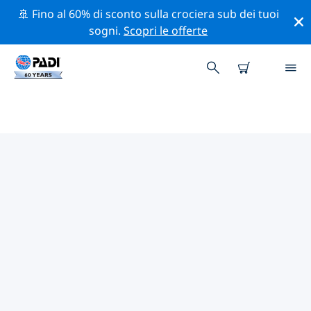
🚢 Fino al 60% di sconto sulla crociera sub dei tuoi
sogni.
Scopri le offerte
I MIGLIORI SITI D'IMMERSIONE
NEI DINTORNI DI ARCIPELAGO
DI MERGUI
Al momento non sono presenti inserzioni di siti
d'immersione in Arcipelago di Mergui.
Esplora il sito d'immersione nei dintorni di Arcipelago
di Mergui con l'aiuto dei filtri sopra o della mappa
interattiva. Controlla anche la pagina con i dettagli di
ogni sito d'immersione e vota se conosci il sito.