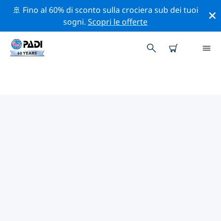
🚢 Fino al 60% di sconto sulla crociera sub dei tuoi
sogni.
Scopri le offerte
I MIGLIORI SITI D'IMMERSIONE
NEI DINTORNI DI ABU DHABI
Al momento sono presenti 3 siti d'immersione Abu
Dhabi, di cui 1 è Fondo sabbioso immersione, 1 è
Piscina immersione e 1 è Relitto immersione.
Esplora il sito d'immersione nei dintorni di Abu Dhabi
con l'aiuto dei filtri sopra o della mappa interattiva.
Controlla anche la pagina con i dettagli di ogni sito
d'immersione e vota se conosci il sito.