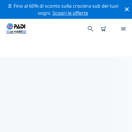
🚢 Fino al 60% di sconto sulla crociera sub dei tuoi
sogni.
Scopri le offerte
CENTRI SUB PADI PESCARA
Trova il centro sub PADI Pescara che si adatta alle tue
esigenze utilizzando i filtri sopra o la mappa
interattiva. Tutti i nostri centri sub Pescara offrono una
formazione eccezionale, numerose attività divertenti e
aderiscono ai severi standard di qualità PADI.