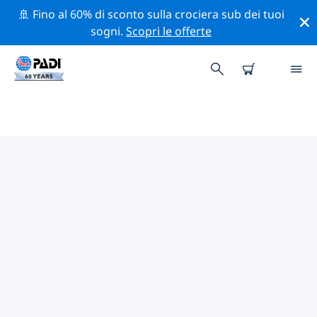
🚢 Fino al 60% di sconto sulla crociera sub dei tuoi
sogni.
Scopri le offerte
I CENTRI SUB PADI IN
HUNTINGTON BEACH
Trova il centro sub PADI in Huntington Beach che si
adatta alle tue esigenze utilizzando i filtri sopra o la
mappa interattiva. Tutti i nostri centri sub in
Huntington Beach offrono una formazione
eccezionale, numerose attività divertenti e aderiscono
ai severi standard di qualità PADI.