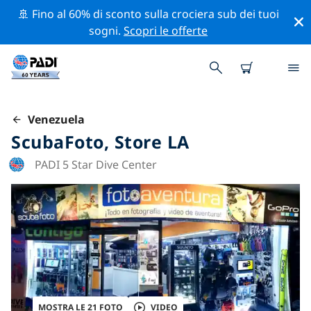
🚢 Fino al 60% di sconto sulla crociera sub dei tuoi
sogni.
Scopri le offerte
Venezuela
ScubaFoto, Store LA
PADI 5 Star Dive Center
MOSTRA LE 21 FOTO
VIDEO