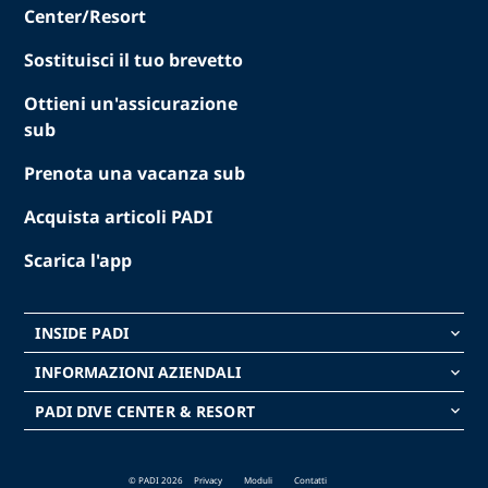
Center/Resort
Sostituisci il tuo brevetto
Ottieni un'assicurazione
sub
Prenota una vacanza sub
Acquista articoli PADI
Scarica l'app
INSIDE PADI
keyboard_arrow_down
INFORMAZIONI AZIENDALI
keyboard_arrow_down
PADI DIVE CENTER & RESORT
keyboard_arrow_down
© PADI 2026
Privacy
Moduli
Contatti