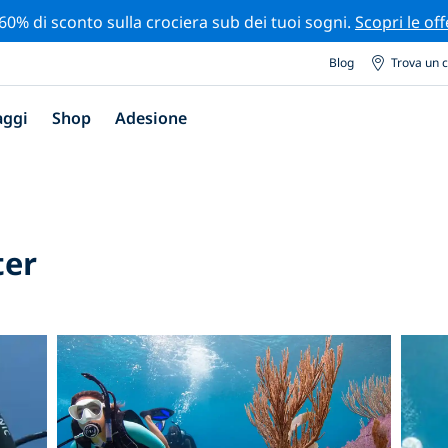
 60% di sconto sulla crociera sub dei tuoi sogni.
Scopri le off
Blog
Trova un 
aggi
Shop
Adesione
ter