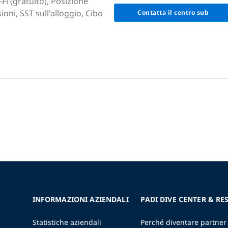
Fi (gratuito), Posizione
ni, SST sull'alloggio, Cibo
Contatta il centro sub
INFORMAZIONI AZIENDALI
PADI DIVE CENTER & RE
Statistiche aziendali
Perché diventare partner