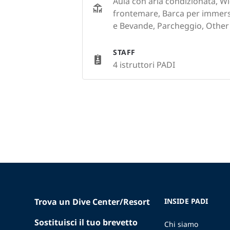
Aula con aria condizionata, Wi-
frontemare, Barca per immersio
e Bevande, Parcheggio, Other
STAFF
4 istruttori PADI
Trova un Dive Center/Resort
INSIDE PADI
Sostituisci il tuo brevetto
Chi siamo