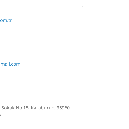
com.tr
gmail.com
r Sokak No 15, Karaburun, 35960
y