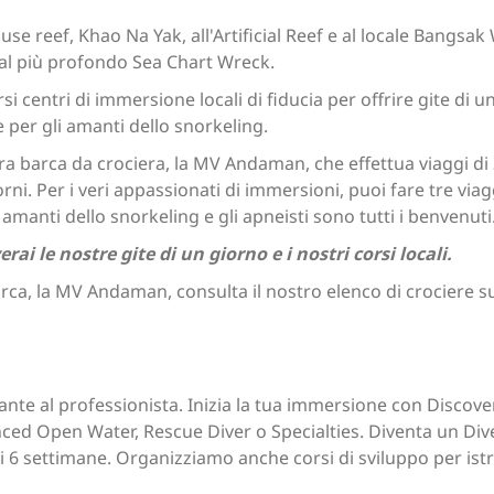
ouse reef, Khao Na Yak, all'Artificial Reef e al locale Bangs
al più profondo Sea Chart Wreck.
i centri di immersione locali di fiducia per offrire gite di u
e per gli amanti dello snorkeling.
 barca da crociera, la MV Andaman, che effettua viaggi di 3 
orni. Per i veri appassionati di immersioni, puoi fare tre viag
 amanti dello snorkeling e gli apneisti sono tutti i benvenuti
i le nostre gite di un giorno e i nostri corsi locali.
rca, la MV Andaman, consulta il nostro elenco di crociere su
piante al professionista. Inizia la tua immersione con Disco
ed Open Water, Rescue Diver o Specialties. Diventa un Dive
 settimane. Organizziamo anche corsi di sviluppo per istrutt