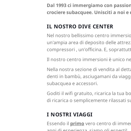
Dal 1993 ci immergiamo con passione,
crociere subacquee. Unisciti a noi e
IL NOSTRO DIVE CENTER
Nel nostro bellissimo centro immersion
un'ampia area di deposito delle attrezz
compressori , un'officina. E, soprattutto
Il nostro centro immersioni è unico ne
Nella nostra sezione di vendita al detta
denti in bambù, asciugamani da viagg
subacquea e accessori.
Goditi il wifi gratuito, ricarica la tua 
di ricarica o semplicemente rilassati su
I NOSTRI VIAGGI
Essendo il
primo
vero centro di immers
anni di esperienza, siamo gli esperti!