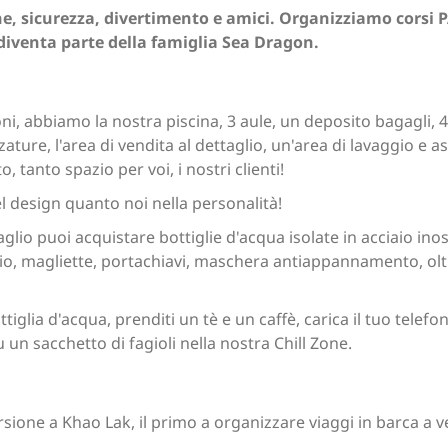
 sicurezza, divertimento e amici. Organizziamo corsi PAD
 diventa parte della famiglia Sea Dragon.
i, abbiamo la nostra piscina, 3 aule, un deposito bagagli, 4
ature, l'area di vendita al dettaglio, un'area di lavaggio e a
, tanto spazio per voi, i nostri clienti!
l design quanto noi nella personalità!
glio puoi acquistare bottiglie d'acqua isolate in acciaio inos
io, magliette, portachiavi, maschera antiappannamento, ol
bottiglia d'acqua, prenditi un tè e un caffè, carica il tuo tele
 un sacchetto di fagioli nella nostra Chill Zone.
ione a Khao Lak, il primo a organizzare viaggi in barca a vel