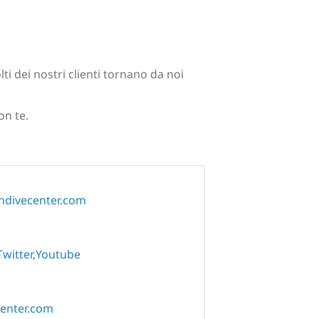
i dei nostri clienti tornano da noi
on te.
ndivecenter.com
Twitter
Youtube
enter.com