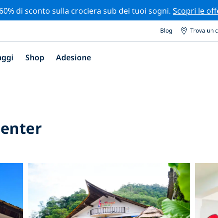
 60% di sconto sulla crociera sub dei tuoi sogni.
Scopri le off
Blog
Trova un 
aggi
Shop
Adesione
Center