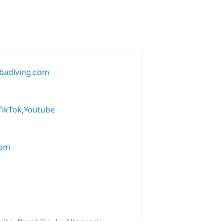
ubadiving.com
TikTok
Youtube
com