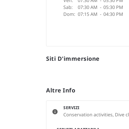
Ven:
07:30 AM
-
05:30 PM
Sab:
07:30 AM
-
05:30 PM
Dom:
07:15 AM
-
04:30 PM
Siti D'immersione
Altre Info
SERVIZI
Conservation activities, Dive c