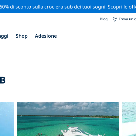
 60% di sconto sulla crociera sub dei tuoi sogni.
Scopri le off
Blog
Trova un 
aggi
Shop
Adesione
RB