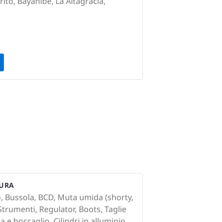
rito, Bayahibe, La Altagracia,
TURA
o, Bussola, BCD, Muta umida (shorty,
Strumenti, Regulator, Boots, Taglie
e boccaglio, Cilindri in alluminio