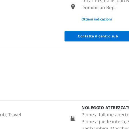
Local 103, Calle Juan B
Dominican Rep.
None
Ottieni indicazioni
Contatta il centro sub
NOLEGGIO ATTREZZA
lub, Travel
Pinne a tallone apert
Pinne a piede intero, 
per bambini, Maschera 