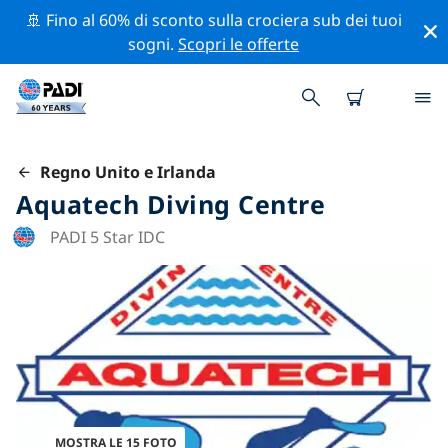
🚢 Fino al 60% di sconto sulla crociera sub dei tuoi
sogni.
Scopri le offerte
Regno Unito e Irlanda
Aquatech Diving Centre
PADI 5 Star IDC
MOSTRA LE 15 FOTO