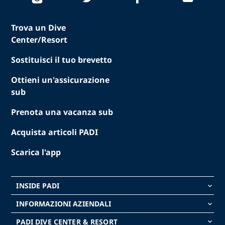
Trova un Dive
Center/Resort
Sostituisci il tuo brevetto
Ottieni un'assicurazione
sub
Prenota una vacanza sub
Acquista articoli PADI
Scarica l'app
INSIDE PADI
keyboard_arrow_down
INFORMAZIONI AZIENDALI
keyboard_arrow_down
PADI DIVE CENTER & RESORT
keyboard_arrow_down