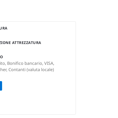
TURA
AZIONE ATTREZZATURA
TO
to, Bonifico bancario, VISA,
er, Contanti (valuta locale)