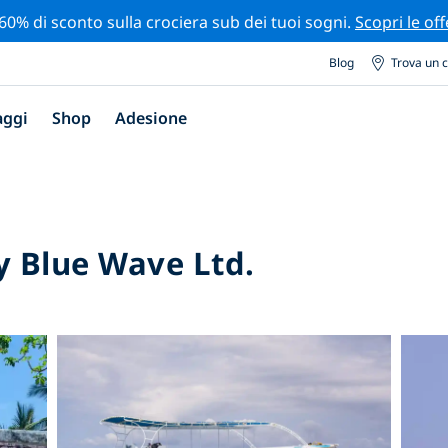
 60% di sconto sulla crociera sub dei tuoi sogni.
Scopri le off
Blog
Trova un 
aggi
Shop
Adesione
y Blue Wave Ltd.