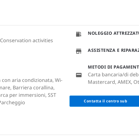
NOLEGGIO ATTREZZA
 Conservation activities
ASSISTENZA E RIPAR
METODI DI PAGAMEN
Carta bancaria/di debi
a con aria condizionata, Wi-
Mastercard, AMEX, Oth
mare, Barriera corallina,
arca per immersioni, SST
Contatta il centro sub
 Parcheggio