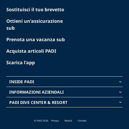
Sostituisci il tuo brevetto
Ottieni un'assicurazione
sub
Prenota una vacanza sub
Acquista articoli PADI
Scarica l'app
INSIDE PADI
keyboard_arrow_down
INFORMAZIONI AZIENDALI
keyboard_arrow_down
PADI DIVE CENTER & RESORT
keyboard_arrow_down
© PADI 2026
Privacy
Moduli
Contatti