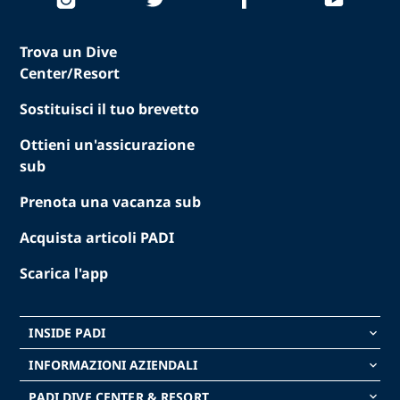
Trova un Dive
Center/Resort
Sostituisci il tuo brevetto
Ottieni un'assicurazione
sub
Prenota una vacanza sub
Acquista articoli PADI
Scarica l'app
INSIDE PADI
keyboard_arrow_down
INFORMAZIONI AZIENDALI
keyboard_arrow_down
PADI DIVE CENTER & RESORT
keyboard_arrow_down