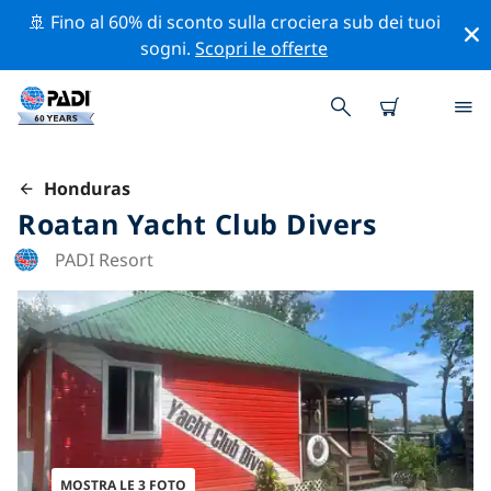
🚢 Fino al 60% di sconto sulla crociera sub dei tuoi
sogni.
Scopri le offerte
Honduras
Roatan Yacht Club Divers
PADI Resort
MOSTRA LE 3 FOTO