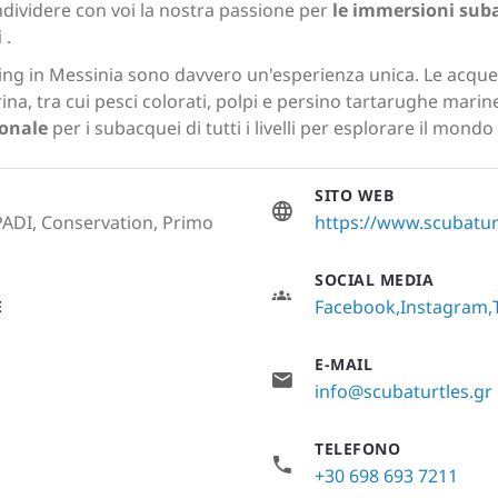
ndividere con voi la nostra passione per
le immersioni sub
i
.
ng in Messinia sono davvero un'esperienza unica. Le acque 
a, tra cui pesci colorati, polpi e persino tartarughe marin
ionale
per i subacquei di tutti i livelli per esplorare il mond
SITO WEB
PADI, Conservation, Primo
https://www.scubatur
SOCIAL MEDIA
Facebook
Instagram
E
E-MAIL
info@scubaturtles.gr
TELEFONO
+30 698 693 7211