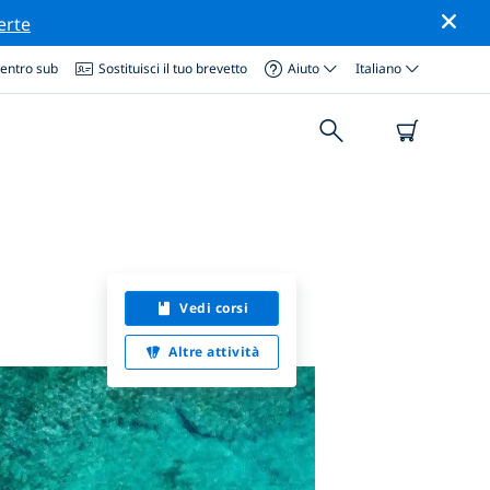
erte
centro sub
Sostituisci il tuo brevetto
Aiuto
Italiano
Vedi corsi
Altre attività