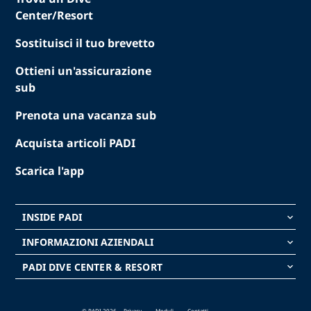
Center/Resort
Sostituisci il tuo brevetto
Ottieni un'assicurazione
sub
Prenota una vacanza sub
Acquista articoli PADI
Scarica l'app
INSIDE PADI
keyboard_arrow_down
INFORMAZIONI AZIENDALI
keyboard_arrow_down
PADI DIVE CENTER & RESORT
keyboard_arrow_down
© PADI 2026
Privacy
Moduli
Contatti