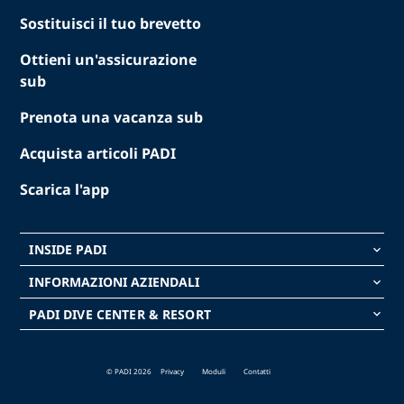
Sostituisci il tuo brevetto
Ottieni un'assicurazione
sub
Prenota una vacanza sub
Acquista articoli PADI
Scarica l'app
INSIDE PADI
keyboard_arrow_down
INFORMAZIONI AZIENDALI
keyboard_arrow_down
PADI DIVE CENTER & RESORT
keyboard_arrow_down
© PADI 2026
Privacy
Moduli
Contatti