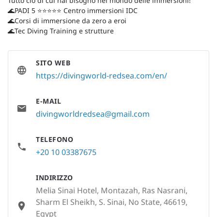
Tutto ciò di cui hai bisogno nel mondo delle immersioni!
🌊PADI 5 ⭐️⭐️⭐️⭐️⭐️ Centro immersioni IDC
🌊Corsi di immersione da zero a eroi
🌊Tec Diving Training e strutture
SITO WEB
https://divingworld-redsea.com/en/
E-MAIL
divingworldredsea@gmail.com
TELEFONO
+20 10 03387675
INDIRIZZO
Melia Sinai Hotel, Montazah, Ras Nasrani,
Sharm El Sheikh, S. Sinai, No State, 46619,
Egypt