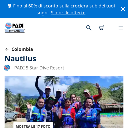
🚢 Fino al 60% di sconto sulla crociera sub dei tuoi
sogni.
Scopri le offerte
Colombia
Nautilus
PADI 5 Star Dive Resort
MOSTRA LE 17 FOTO