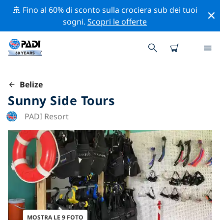
🚢 Fino al 60% di sconto sulla crociera sub dei tuoi
sogni.
Scopri le offerte
Belize
Sunny Side Tours
PADI Resort
MOSTRA LE 9 FOTO