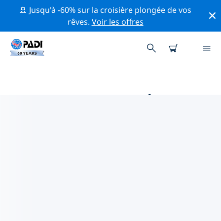
🚢 Jusqu'à -60% sur la croisière plongée de vos
rêves.
Voir les offres
PRINCIPALES ACTIVITÉS DE
CONSERVATION AUTOUR DE
INDONÉSIE
Explorez les activités de conservation autour de
Indonésie à l'aide des filtres ci-dessus ou de la carte
interactive.