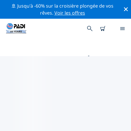
🚢 Jusqu'à -60% sur la croisière plongée de vos
rêves.
Voir les offres
PRINCIPALES ACTIVITÉS DE
CONSERVATION AUTOUR DE
PLAYAS DEL COCO
(GUANACASTE)
Explorez les activités de conservation autour de Playas
del Coco (Guanacaste) à l'aide des filtres ci-dessus ou
de la carte interactive.